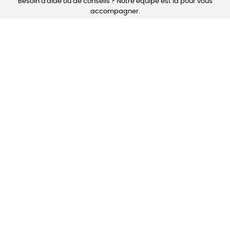
Besoin d'aide ou de conseils ? Notre équipe est là pour vous
accompagner.
Contactez-nous dès maintenant pour toute demande
d'information.