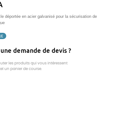
A
cle déportée en acier galvanisé pour la sécurisation de
que
UE
e une demande de devis ?
er les produits qui vous intéressent
el un panier de course.