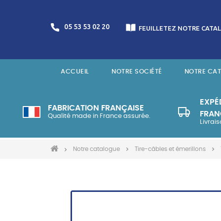
05 53 53 02 20
FEUILLETEZ NOTRE CATA
ACCUEIL
NOTRE SOCIÉTÉ
NOTRE CA
EXPÉ
FABRICATION FRANÇAISE
FRAN
Qualité made in France assurée.
Livrai
Notre catalogue
Tire-câbles et émerillons