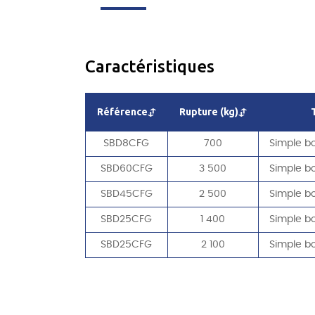
Caractéristiques
Référence
Rupture (kg)
SBD8CFG
700
Simple b
SBD60CFG
3 500
Simple b
SBD45CFG
2 500
Simple b
SBD25CFG
1 400
Simple b
SBD25CFG
2 100
Simple b