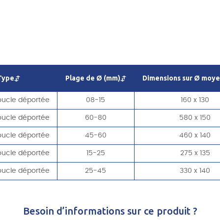
Type
Plage de Ø (mm)
Dimensions sur Ø moye
oucle déportée
08-15
160 x 130
oucle déportée
60-80
580 x 150
oucle déportée
45-60
460 x 140
oucle déportée
15-25
275 x 135
oucle déportée
25-45
330 x 140
Besoin d’informations sur ce produit ?