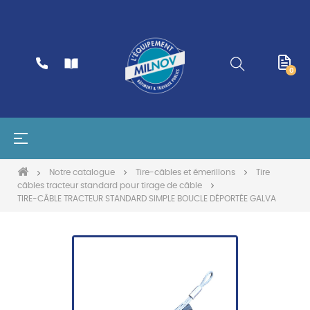
0
Basculer
☰
la
navigation
Notre catalogue
Tire-câbles et émerillons
Tire
câbles tracteur standard pour tirage de câble
TIRE-CÂBLE TRACTEUR STANDARD SIMPLE BOUCLE DÉPORTÉE GALVA