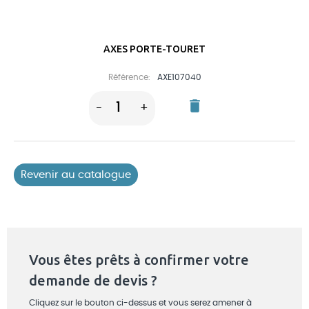
AXES PORTE-TOURET
Référence:
AXE107040
delete
1
-
+
Revenir au catalogue
Vous êtes prêts à confirmer votre
demande de devis ?
Cliquez sur le bouton ci-dessus et vous serez amener à