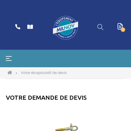
1
Basculer
☰
la
navigation
Votre récapitulatif de devis
VOTRE DEMANDE DE DEVIS