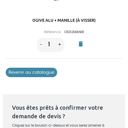
OGIVE ALU + MANILLE (À VISSER)
Référence:
OGI12MANI8
delete
1
-
+
Revenir au catalogue
Vous êtes prêts à confirmer votre
demande de devis ?
Cliquez sur le bouton ci-dessus et vous serez amener à